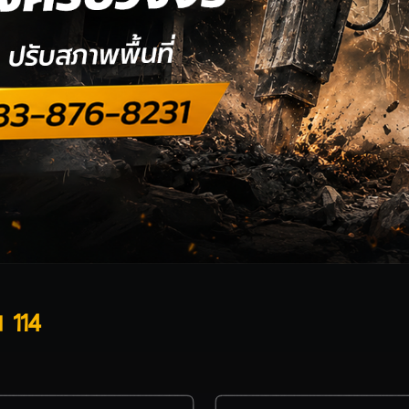
น 114