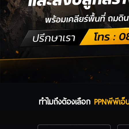
ทำไมถึงต้องเลือก
PPNพีพีเอ็