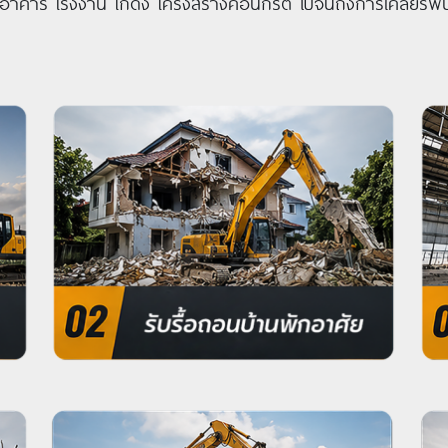
อาคาร โรงงาน โกดัง โครงสร้างคอนกรีต ไปจนถึงการเคลียร์พื้นท